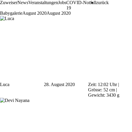
Zuweiser
News
Veranstaltungen
Jobs
COVID-
Notfall
zurück
19
Babygalerie
August 2020
August 2020
Luca
28. August 2020
Zeit: 12:02 Uhr |
Grösse: 52 cm |
Gewicht: 3430 g