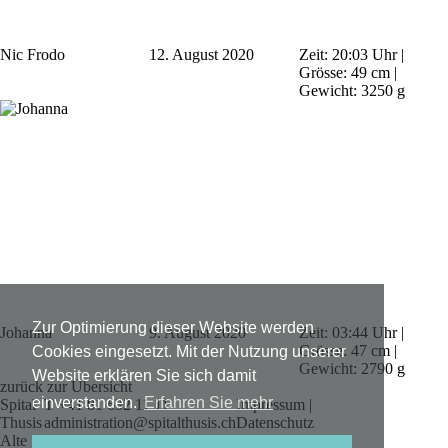
Nic Frodo
12. August 2020
Zeit: 20:03 Uhr |
Grösse: 49 cm |
Gewicht: 3250 g
Zur Optimierung dieser Website werden
Johanna
9. August 2020
Zeit: 03:44 Uhr |
Grösse: 47 cm |
Cookies eingesetzt. Mit der Nutzung unserer
Gewicht: 2790 g
Website erklären Sie sich damit
zurück zur Übersicht
einverstanden.
Erfahren Sie mehr
Spital
T +41 81 632 11 11
Impressum |
Thusis
administration@spitalthusis.ch
Datenschutz
Alte